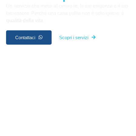
Un servizio che mette al centro te, le tue esigenze e il tuo
benessere. Perché una casa pulita non è solo igiene: è
qualità della vita
.
Contattaci
Scopri i servizi