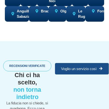
Nicola
Anguillara
Bracciano
Olgiata
Le
Formel
Sabazia
Rughe
RECENSIONI VERIFICATE
Voglio un servizio così
Chi ci ha
scelto,
non torna
indietro
La fiducia non si chiede, si
guadagna. Ecco cosa