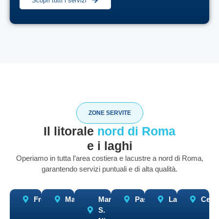
Scopri tutti i servizi
ZONE SERVITE
Il litorale
nord di Roma
e i laghi
Operiamo in tutta l’area costiera e lacustre a nord di Roma,
garantendo servizi puntuali e di alta qualità.
Fregene
Maccarese
Marina
Passoscuro
Ladispoli
Cerve
S.