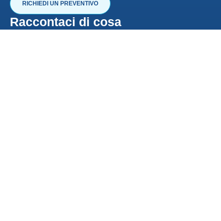
RICHIEDI UN PREVENTIVO
Raccontaci di cosa
hai bisogno
Compila il modulo oppure contattaci su WhatsApp. Ti
risponderò personalmente entro poche ore con una soluzione
pensata su misura per te.
+39 345 044 7280
+39 351 356 8523
ilarymignoni@gmail.com
prontoservice1@pecimprese.it
Roma Nord, Fregene e dintorni